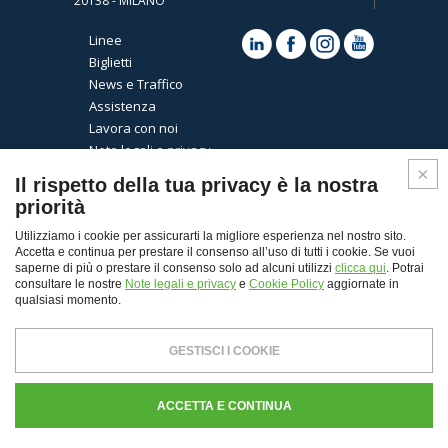
20138 - MILANO
Linee
Biglietti
News e Traffico
Assistenza
Lavora con noi
Note legali e privacy
Cookies
Il rispetto della tua privacy è la nostra
priorità
Utilizziamo i cookie per assicurarti la migliore esperienza nel nostro sito.
Accetta e continua per prestare il consenso all’uso di tutti i cookie. Se vuoi
saperne di più o prestare il consenso solo ad alcuni utilizzi
clicca qui
. Potrai
consultare le nostre
Note legali e privacy
e
Cookie Policy
aggiornate in
qualsiasi momento.
Top
GESTISCI I COOKIE
© Copyright 2026 - Autoguidovie spa
Capitale Sociale € 30.000.000,00 i.v. - REA Milano n.
ACCETTA E CONTINUA
103484 - P. Iva 11907120155 - CF. e Registro Imprese di
Milano n. 00103400339