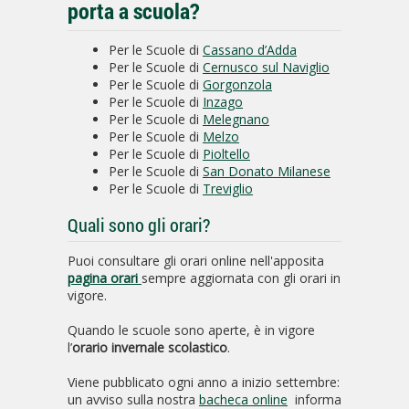
porta a scuola?
Per le Scuole di
Cassano d’Adda
Per le Scuole di
Cernusco sul Naviglio
Per le Scuole di
Gorgonzola
Per le Scuole di
Inzago
Per le Scuole di
Melegnano
Per le Scuole di
Melzo
Per le Scuole di
Pioltello
Per le Scuole di
San Donato Milanese
Per le Scuole di
Treviglio
Quali sono gli orari?
Puoi consultare gli orari online nell'apposita
pagina orari
sempre aggiornata con gli orari in
vigore.
Quando le scuole sono aperte, è in vigore
l’
orario invernale scolastico
.
Viene pubblicato ogni anno a inizio settembre:
un avviso sulla nostra
bacheca online
informa