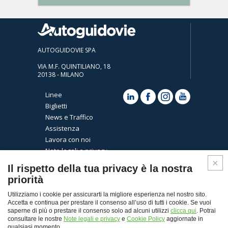
AUTOGUIDOVIE SPA
VIA M.F. QUINTILIANO, 18
20138 - MILANO
Linee
Biglietti
News e Traffico
Assistenza
Lavora con noi
Note legali e privacy
Cookies
Il rispetto della tua privacy è la nostra
priorità
Utilizziamo i cookie per assicurarti la migliore esperienza nel nostro sito.
Accetta e continua per prestare il consenso all’uso di tutti i cookie. Se vuoi
saperne di più o prestare il consenso solo ad alcuni utilizzi
clicca qui
. Potrai
consultare le nostre
Note legali e privacy
e
Cookie Policy
aggiornate in
qualsiasi momento.