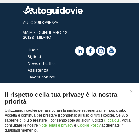
AUTOGUIDOVIE SPA
VIA M.F. QUINTILIANO, 18
20138 - MILANO
Linee
Biglietti
News e Traffico
Assistenza
Lavora con noi
Note legali e privacy
Cookies
Il rispetto della tua privacy è la nostra
priorità
Utilizziamo i cookie per assicurarti la migliore esperienza nel nostro sito.
Accetta e continua per prestare il consenso all’uso di tutti i cookie. Se vuoi
saperne di più o prestare il consenso solo ad alcuni utilizzi
clicca qui
. Potrai
consultare le nostre
Note legali e privacy
e
Cookie Policy
aggiornate in
qualsiasi momento.