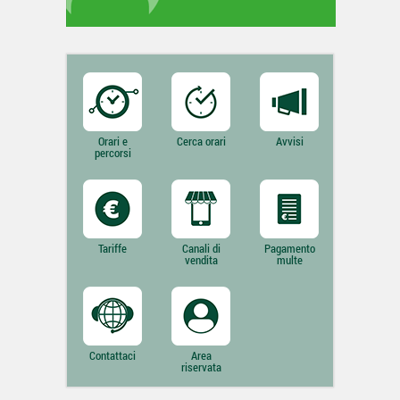
Orari e
Cerca orari
Avvisi
percorsi
Tariffe
Canali di
Pagamento
vendita
multe
Contattaci
Area
riservata