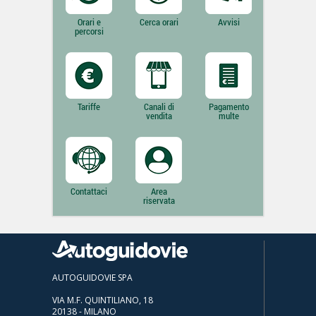
Orari e
Cerca orari
Avvisi
percorsi
Tariffe
Canali di
Pagamento
vendita
multe
Contattaci
Area
riservata
AUTOGUIDOVIE SPA
VIA M.F. QUINTILIANO, 18
20138 - MILANO