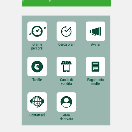
Orari e
Cerca orari
Avvisi
percorsi
Tariffe
Canali di
Pagamento
vendita
multe
Contattaci
Area
riservata