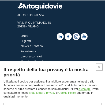
AUTOGUIDOVIE SPA
VIA M.F. QUINTILIANO, 18
20138 - MILANO
Linee
Biglietti
News e Traffico
Assistenza
Lavora con noi
Note legali e privacy
Cookies
Il rispetto della tua privacy è la nostra
priorità
Utilizziamo i cookie per assicurarti la migliore esperienza nel nostro sito.
Accetta e continua per prestare il consenso all’uso di tutti i cookie. Se vuoi
saperne di più o prestare il consenso solo ad alcuni utilizzi
clicca qui
. Potrai
consultare le nostre
Note legali e privacy
e
Cookie Policy
aggiornate in
qualsiasi momento.
Top