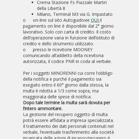
Crema Stazione Fs Piazzale Martiri
della Libertà 8
Milano, Terminal M3 via G. Impastato
o
on-line sul sito Autoguidovie
QUI
il
pagamento on line è disponibile dal 2° giorno
lavorativo. Solo con carta di credito. Il costo
dell’operazione varia in funzione dell’istituto di
credito e dello strumento utilizzato.
o
presso le ricevitorie MOONEY
comunicando all’addetto della ricevitoria
autorizzata, il codice PNR in coda al verbale.
Per i soggetti MINORENNI cui corre l’obbligo
della notifica e purché il pagamento sia
eseguito entro il 60° giorno dalla stessa, la
multa è ridotta a 1/3 come sopra, ma
maggiorata delle spese di notifica.
Dopo tale termine la multa sarà dovuta per
l’intero ammontare.
La gestione del recupero oggetto di multa
potrà essere affidata a impresa specializzata.
Il trattamento dei dati personali contenuti nel
verbale, l’eventuale trasferimento alla società
incaricata delle azioni di incasso/recupero è